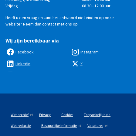
bereikbaar
Vrijdag
08.30 - 12.00 uur
Heeft u een vraag en kunt het antwoord niet vinden op onze
website? Neem dan
contact
met ons op.
Wij zijn bereikbaar via
Facebook
Instagram
LinkedIn
X
Webarchief
Privacy
Cookies
Toegankelijkheid
Webredactie
Bestuurlijke Informatie
Vacatures