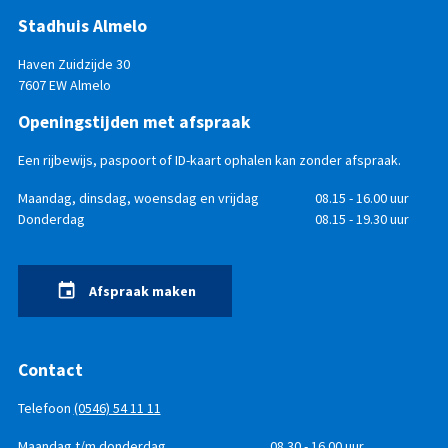
Stadhuis Almelo
Haven Zuidzijde 30
7607 EW Almelo
Openingstijden met afspraak
Een rijbewijs, paspoort of ID-kaart ophalen kan zonder afspraak.
Openingstijden
Dag
Maandag, dinsdag, woensdag en vrijdag
Tijd
08.15 - 16.00 uur
Donderdag
08.15 - 19.30 uur
Afspraak maken
Contact
Telefoon
(0546) 54 11 11
Telefonisch
Dag
Maandag t/m donderdag
Tijd
08.30 - 16.00 uur