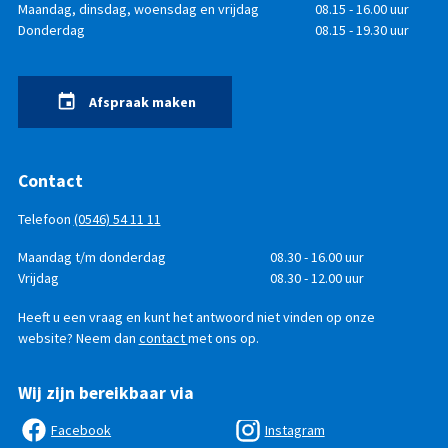
Openingstijden
Dag
Maandag, dinsdag, woensdag en vrijdag
Tijd
08.15 - 16.00 uur
Donderdag
08.15 - 19.30 uur
Afspraak maken
Contact
Telefoon
(0546) 54 11 11
Telefonisch
Dag
Maandag t/m donderdag
Tijd
08.30 - 16.00 uur
bereikbaar
Vrijdag
08.30 - 12.00 uur
Heeft u een vraag en kunt het antwoord niet vinden op onze
website? Neem dan
contact
met ons op.
Wij zijn bereikbaar via
Facebook
Instagram