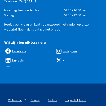
Telefoon
(0546) 54 11 11
Telefonisch
Dag
Maandag t/m donderdag
Tijd
08.30 - 16.00 uur
bereikbaar
Vrijdag
08.30 - 12.00 uur
Heeft u een vraag en kunt het antwoord niet vinden op onze
website? Neem dan
contact
met ons op.
Wij zijn bereikbaar via
Facebook
Instagram
LinkedIn
X
Webarchief
Privacy
Cookies
Toegankelijkheid