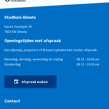
Stadhuis Almelo
Haven Zuidzijde 30
7607 EW Almelo
Openingstijden met afspraak
Een rijbewijs, paspoort of ID-kaart ophalen kan zonder afspraak.
Openingstijden
Dag
Maandag, dinsdag, woensdag en vrijdag
Tijd
08.15 - 16.00 uur
Donderdag
08.15 - 19.30 uur
Afspraak maken
Contact