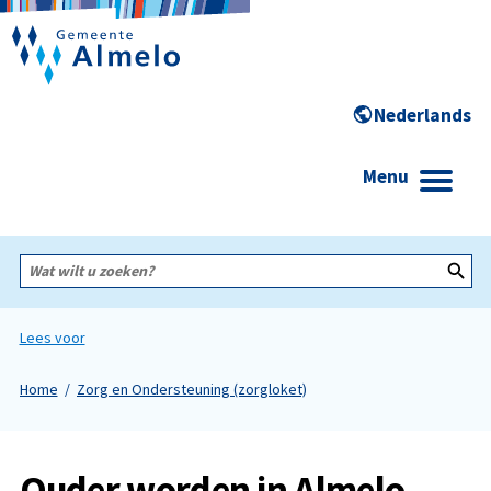
Menu
Wat
wilt
u
zoeken?
Lees voor
Home
Zorg en Ondersteuning (zorgloket)
Ouder worden in Almelo