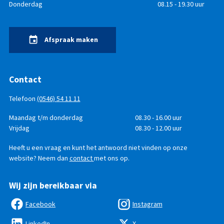
Donderdag
08.15 - 19.30 uur
Afspraak maken
Contact
Telefoon
(0546) 54 11 11
Telefonisch
Dag
Maandag t/m donderdag
Tijd
08.30 - 16.00 uur
bereikbaar
Vrijdag
08.30 - 12.00 uur
Heeft u een vraag en kunt het antwoord niet vinden op onze
website? Neem dan
contact
met ons op.
Wij zijn bereikbaar via
Facebook
Instagram
LinkedIn
X