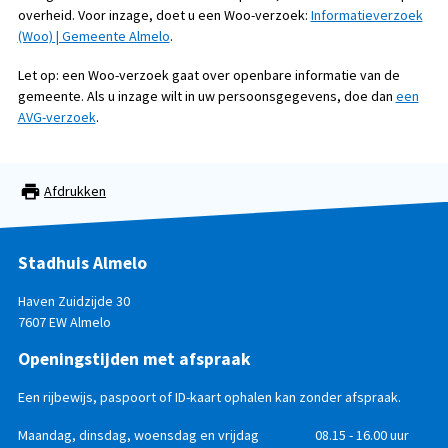
overheid. Voor inzage, doet u een Woo-verzoek:
Informatieverzoek
(Woo) | Gemeente Almelo
.
Let op: een Woo-verzoek gaat over openbare informatie van de
gemeente. Als u inzage wilt in uw persoonsgegevens, doe dan
een
AVG-verzoek
.
Afdrukken
Stadhuis Almelo
Haven Zuidzijde 30
7607 EW Almelo
Openingstijden met afspraak
Een rijbewijs, paspoort of ID-kaart ophalen kan zonder afspraak.
Openingstijden
Dag
Maandag, dinsdag, woensdag en vrijdag
Tijd
08.15 - 16.00 uur