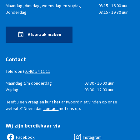
Openingstijden
Dag
Maandag, dinsdag, woensdag en vrijdag
Tijd
08.15 - 16.00 uur
Donderdag
08.15 - 19.30 uur
Afspraak maken
Contact
Telefoon
(0546) 54 11 11
Telefonisch
Dag
Maandag t/m donderdag
Tijd
08.30 - 16.00 uur
bereikbaar
Vrijdag
08.30 - 12.00 uur
Heeft u een vraag en kunt het antwoord niet vinden op onze
website? Neem dan
contact
met ons op.
Wij zijn bereikbaar via
Facebook
Instagram