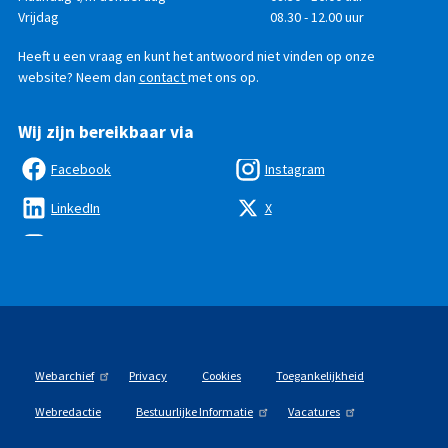
bereikbaar
Vrijdag
08.30 - 12.00 uur
Heeft u een vraag en kunt het antwoord niet vinden op onze
website? Neem dan
contact
met ons op.
Wij zijn bereikbaar via
Facebook
Instagram
LinkedIn
X
Webarchief
Privacy
Cookies
Toegankelijkheid
Webredactie
Bestuurlijke Informatie
Vacatures