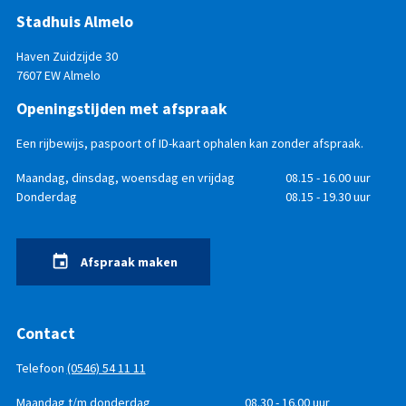
Stadhuis Almelo
Haven Zuidzijde 30
7607 EW Almelo
Openingstijden met afspraak
Een rijbewijs, paspoort of ID-kaart ophalen kan zonder afspraak.
Openingstijden
Dag
Maandag, dinsdag, woensdag en vrijdag
Tijd
08.15 - 16.00 uur
Donderdag
08.15 - 19.30 uur
Afspraak maken
Contact
Telefoon
(0546) 54 11 11
Telefonisch
Dag
Maandag t/m donderdag
Tijd
08.30 - 16.00 uur