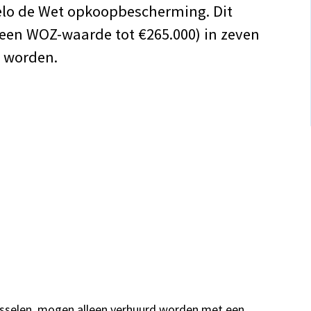
elo de Wet opkoopbescherming. Dit
een WOZ-waarde tot €265.000) in zeven
 worden.
isselen, mogen alleen verhuurd worden met een