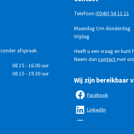
Telefoon
(0546) 54 11 11
Telefonisch
Dag
Maandag t/m donderdag
Tijd
bereikbaar
Vrijdag
 zonder afspraak.
Heeft u een vraag en kunt 
Neem dan
contact
met ons
08.15 - 16.00 uur
08.15 - 19.30 uur
Wij zijn bereikbaar v
Facebook
LinkedIn