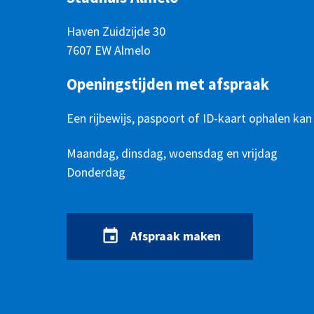
Haven Zuidzijde 30
7607 EW Almelo
Openingstijden met afspraak
Een rijbewijs, paspoort of ID-kaart ophalen kan
Openingstijden
Dag
Maandag, dinsdag, woensdag en vrijdag
Tijd
Donderdag
Afspraak maken