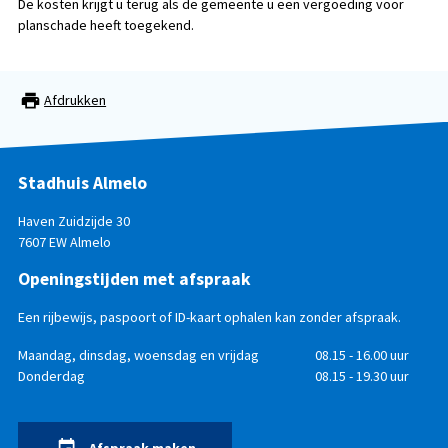
De kosten krijgt u terug als de gemeente u een vergoeding voor
planschade heeft toegekend.
Afdrukken
Stadhuis Almelo
Haven Zuidzijde 30
7607 EW Almelo
Openingstijden met afspraak
Een rijbewijs, paspoort of ID-kaart ophalen kan zonder afspraak.
Openingstijden
Dag
Maandag, dinsdag, woensdag en vrijdag
Tijd
08.15 - 16.00 uur
Donderdag
08.15 - 19.30 uur
Afspraak maken