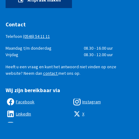
Contact
Telefoon
(0546) 54 11 11
Telefonisch
Dag
Maandag t/m donderdag
Tijd
08.30 - 16.00 uur
bereikbaar
Vrijdag
08.30 - 12.00 uur
Heeft u een vraag en kunt het antwoord niet vinden op onze
website? Neem dan
contact
met ons op.
Wij zijn bereikbaar via
Facebook
Instagram
LinkedIn
X