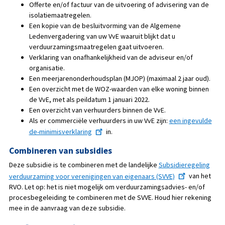
Offerte en/of factuur van de uitvoering of advisering van de
isolatiemaatregelen.
Een kopie van de besluitvorming van de Algemene
Ledenvergadering van uw VvE waaruit blijkt dat u
verduurzamingsmaatregelen gaat uitvoeren.
Verklaring van onafhankelijkheid van de adviseur en/of
organisatie.
Een meerjarenonderhoudsplan (MJOP) (maximaal 2 jaar oud).
Een overzicht met de WOZ-waarden van elke woning binnen
de VvE, met als peildatum 1 januari 2022.
Een overzicht van verhuurders binnen de VvE.
Als er commerciële verhuurders in uw VvE zijn:
een ingevulde
de-minimisverklaring
in.
Combineren van subsidies
Deze subsidie is te combineren met de landelijke
Subsidieregeling
verduurzaming voor verenigingen van eigenaars (SVVE)
van het
RVO. Let op: het is niet mogelijk om verduurzamingsadvies- en/of
procesbegeleiding te combineren met de SVVE. Houd hier rekening
mee in de aanvraag van deze subsidie.