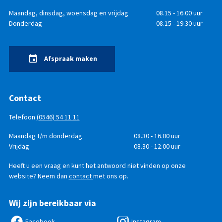
Openingstijden
Dag
Maandag, dinsdag, woensdag en vrijdag
Tijd
08.15 - 16.00 uur
Donderdag
08.15 - 19.30 uur
Afspraak maken
Contact
Telefoon
(0546) 54 11 11
Telefonisch
Dag
Maandag t/m donderdag
Tijd
08.30 - 16.00 uur
bereikbaar
Vrijdag
08.30 - 12.00 uur
Heeft u een vraag en kunt het antwoord niet vinden op onze
website? Neem dan
contact
met ons op.
Wij zijn bereikbaar via
Facebook
Instagram