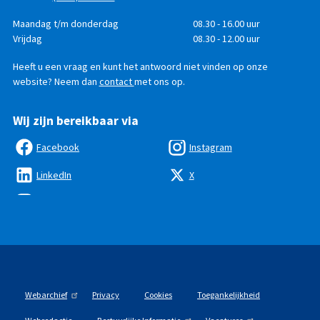
Telefonisch
Dag
Maandag t/m donderdag
Tijd
08.30 - 16.00 uur
bereikbaar
Vrijdag
08.30 - 12.00 uur
Heeft u een vraag en kunt het antwoord niet vinden op onze
website? Neem dan
contact
met ons op.
Wij zijn bereikbaar via
Facebook
Instagram
LinkedIn
X
Webarchief
Privacy
Cookies
Toegankelijkheid