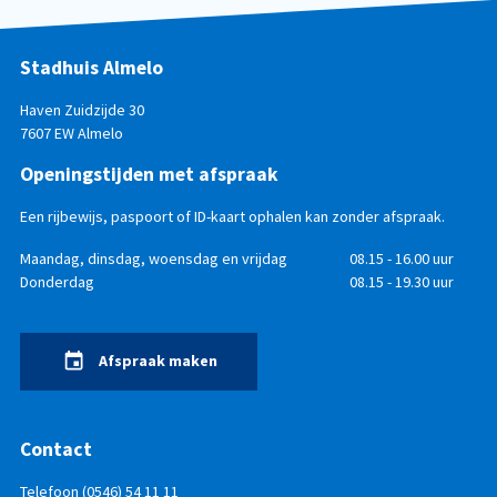
Stadhuis Almelo
Haven Zuidzijde 30
7607 EW Almelo
Openingstijden met afspraak
Een rijbewijs, paspoort of ID-kaart ophalen kan zonder afspraak.
Openingstijden
Dag
Maandag, dinsdag, woensdag en vrijdag
Tijd
08.15 - 16.00 uur
Donderdag
08.15 - 19.30 uur
Afspraak maken
Contact
Telefoon
(0546) 54 11 11