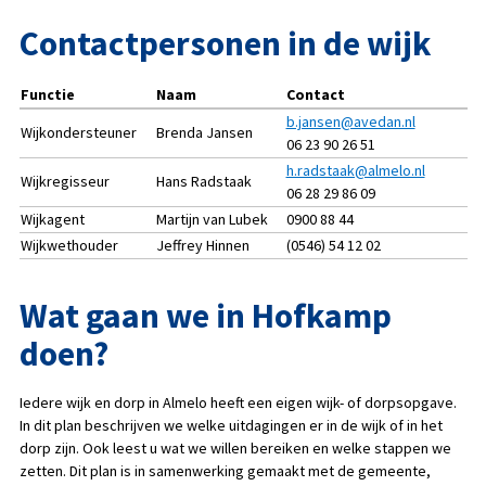
Contactpersonen in de wijk
Functie
Naam
Contact
b.jansen@avedan.nl
Wijkondersteuner
Brenda Jansen
06 23 90 26 51
h.radstaak@almelo.nl
Wijkregisseur
Hans Radstaak
06 28 29 86 09
Wijkagent
Martijn van Lubek
0900 88 44
Wijkwethouder
Jeffrey Hinnen
(0546) 54 12 02
Wat gaan we in Hofkamp
doen?
Iedere wijk en dorp in Almelo heeft een eigen wijk- of dorpsopgave.
In dit plan beschrijven we welke uitdagingen er in de wijk of in het
dorp zijn. Ook leest u wat we willen bereiken en welke stappen we
zetten. Dit plan is in samenwerking gemaakt met de gemeente,