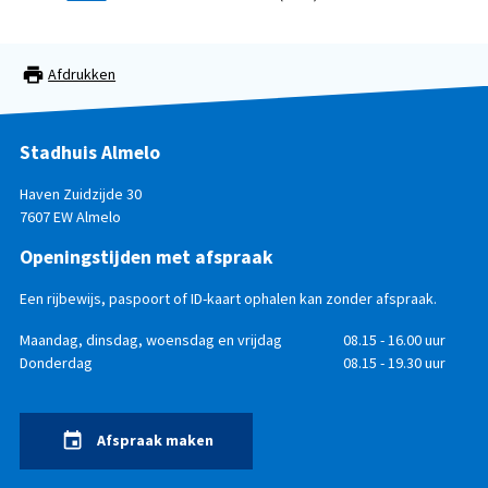
Afdrukken
Stadhuis Almelo
Haven Zuidzijde 30
7607 EW Almelo
Openingstijden met afspraak
Een rijbewijs, paspoort of ID-kaart ophalen kan zonder afspraak.
Openingstijden
Dag
Maandag, dinsdag, woensdag en vrijdag
Tijd
08.15 - 16.00 uur
Donderdag
08.15 - 19.30 uur
Afspraak maken