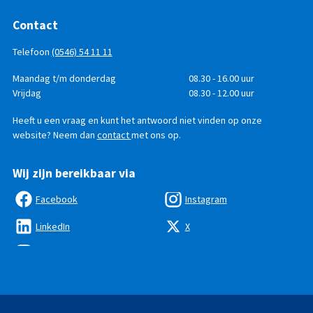
Contact
Telefoon
(0546) 54 11 11
Telefonisch
Dag
Maandag t/m donderdag
Tijd
08.30 - 16.00 uur
bereikbaar
Vrijdag
08.30 - 12.00 uur
Heeft u een vraag en kunt het antwoord niet vinden op onze
website? Neem dan
contact
met ons op.
Wij zijn bereikbaar via
Facebook
Instagram
LinkedIn
X