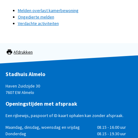
Melden overlast kamerbewoning
Ongedierte melden
Verdachte activiteiten
Afdrukken
Stadhuis Almelo
Haven Zuidzijde 30
7607 EW Almelo
Openingstijden met afspraak
Een rijbewijs, paspoort of ID-kaart ophalen kan zonder afspraak.
Openingstijden
Dag
Maandag, dinsdag, woensdag en vrijdag
Tijd
08.15 - 16.00 uur
Donderdag
08.15 - 19.30 uur