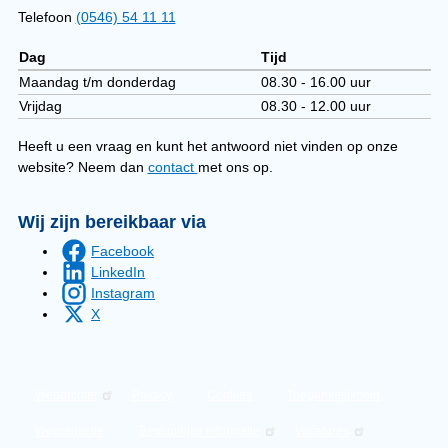
Telefoon
(0546) 54 11 11
Dag
Tijd
Telefonisch
Maandag t/m donderdag
08.30 - 16.00 uur
bereikbaar
Vrijdag
08.30 - 12.00 uur
Heeft u een vraag en kunt het antwoord niet vinden op onze
website? Neem dan
contact
met ons op.
Wij zijn bereikbaar via
Facebook
LinkedIn
Instagram
X
Webarchief
Privacy
Cookies
Toegankelijkheid
Webredactie
Bestuurlijke Informatie
Vacatures