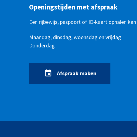
Openingstijden met afspraak
Een rijbewijs, paspoort of ID-kaart ophalen kan
Openingstijden
Dag
Maandag, dinsdag, woensdag en vrijdag
Tijd
Donderdag
Afspraak maken