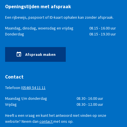
Openingstijden met afspraak
Een rijbewijs, paspoort of ID-kaart ophalen kan zonder afspraak.
Openingstijden
Dag
Maandag, dinsdag, woensdag en vrijdag
Tijd
08.15 - 16.00 uur
Donderdag
08.15 - 19.30 uur
Afspraak maken
Contact
Telefoon
(0546) 54 11 11
Telefonisch
Dag
Maandag t/m donderdag
Tijd
08.30 - 16.00 uur
bereikbaar
Vrijdag
08.30 - 12.00 uur
Heeft u een vraag en kunt het antwoord niet vinden op onze
website? Neem dan
contact
met ons op.