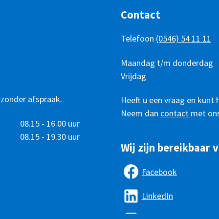
Contact
Telefoon
(0546) 54 11 11
Telefonisch
Dag
Maandag t/m donderdag
Tijd
bereikbaar
Vrijdag
 zonder afspraak.
Heeft u een vraag en kunt 
Neem dan
contact
met ons
08.15 - 16.00 uur
08.15 - 19.30 uur
Wij zijn bereikbaar v
Facebook
LinkedIn